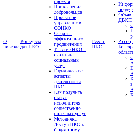
проекта
Инфор
Привлечение
подде
добровольцев
Объявл
Проектное
ДВКП 
управление в
О
СОНКО
П
Секреты
р
эффективного
О
Конкурсы
Реестр
Ассоц
продвижения
портале
для НКО
НКО
Белгор
Участие НКО в
област
оказании
социальных
А
услуг
Н
Юридические
А
аспекты
К
деятельности
в
НКО
А
Как получить
К
статус
исполнителя
общественно
полезных услуг
Методичка
Доступ НКО к
бюджетному