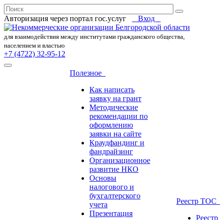
Авторизация через портал гос.уcлуг
Вход
для взаимодействия между институтами гражданского общества,
населением и властью
+7 (4722) 32-95-12
Полезное
Как написать
заявку на грант
Методические
рекомендации по
оформлению
заявки на сайте
Краудфандинг и
фандрайзинг
Организационное
развитие НКО
Основы
налогового и
бухгалтерского
Реестр ТО
учета
Презентация
Реест