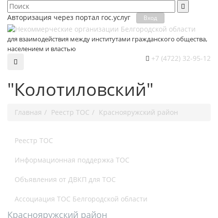
Авторизация через портал гос.уcлуг
Вход
для взаимодействия между институтами гражданского общества,
населением и властью
+7 (4722) 32-95-12
"Колотиловский"
Главная
Реестр ТОС
Краснояружский район
Реестр ТОС
Информационная поддержка ТОС
Объявления от ДВКП для ТОС
Ассоциация ТОС Белгородской области
Краснояружский район