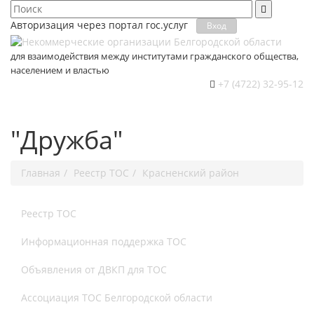
Авторизация через портал гос.уcлуг
Вход
для взаимодействия между институтами гражданского общества,
населением и властью
+7 (4722) 32-95-12
"Дружба"
Главная
Реестр ТОС
Красненский район
Реестр ТОС
Информационная поддержка ТОС
Объявления от ДВКП для ТОС
Ассоциация ТОС Белгородской области