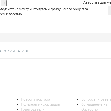
Авторизация че
имодействия между институтами гражданского общества,
ием и властью
овский район
Новости портала
Вопросы и ответ
Полезная информация
Соглашение на
Грантодатели
обработку