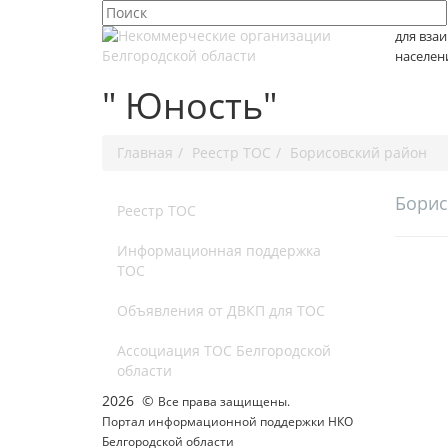
для вза
населен
" Юность"
Главная
Реестр ТОС
Борисовский район
Борис
Реестр ТОС
Информационная поддержка
ТОС
Объявления от ДВКП для ТОС
Ассоциация ТОС Белгородской
области
2026 ©
Все права защищены.
Портал информационной поддержки НКО
Белгородской области