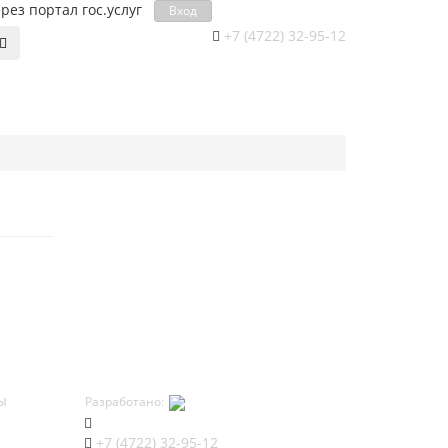
рез портал гос.уcлуг
Вход
+7 (4722) 32-95-12
ы
Разработано:
+7 (4722) 32-95-12