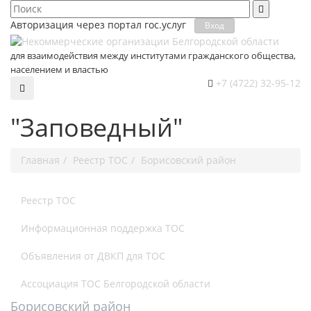
Авторизация через портал гос.уcлуг
Вход
для взаимодействия между институтами гражданского общества,
населением и властью
+7 (4722) 32-95-12
"Заповедный"
Главная
Реестр ТОС
Борисовский район
Реестр ТОС
Информационная поддержка ТОС
Объявления от ДВКП для ТОС
Ассоциация ТОС Белгородской области
Борисовский район