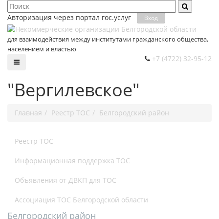
Авторизация через портал гос.уcлуг
Вход
для взаимодействия между институтами гражданского общества,
населением и властью
+7 (4722) 32-95-12
"Вергилевское"
Главная
Реестр ТОС
Белгородский район
Реестр ТОС
Информационная поддержка ТОС
Объявления от ДВКП для ТОС
Ассоциация ТОС Белгородской области
Белгородский район