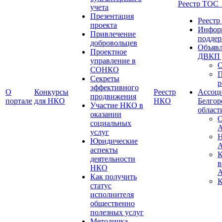
Реестр ТО
учета
Презентация
Реест
проекта
Инфор
Привлечение
подде
добровольцев
Объявл
Проектное
ДВКП 
управление в
О
СОНКО
П
Секреты
р
эффективного
О
Конкурсы
Реестр
Ассоц
продвижения
портале
для НКО
НКО
Белгор
Участие НКО в
област
оказании
социальных
А
услуг
Н
Юридические
А
аспекты
К
деятельности
в
НКО
А
Как получить
К
статус
исполнителя
общественно
полезных услуг
Методичка