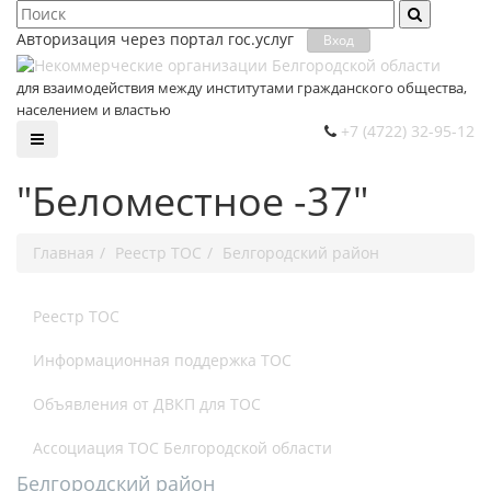
Авторизация через портал гос.уcлуг
Вход
для взаимодействия между институтами гражданского общества,
населением и властью
+7 (4722) 32-95-12
"Беломестное -37"
Главная
Реестр ТОС
Белгородский район
Реестр ТОС
Информационная поддержка ТОС
Объявления от ДВКП для ТОС
Ассоциация ТОС Белгородской области
Белгородский район