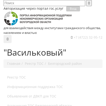
Авторизация через портал гос.уcлуг
Вход
для взаимодействия между институтами гражданского общества,
населением и властью
+7 (4722) 32-95-12
"Васильковый"
Главная
Реестр ТОС
Белгородский район
Реестр ТОС
Информационная поддержка ТОС
Объявления от ДВКП для ТОС
Ассоциация ТОС Белгородской области